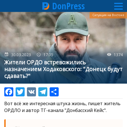
DonPress
Перейти
Ситуация на Востоке
к
основному
содержанию
30.03.2023
17:05
1374
Жители ОРДО встревожились
назначением Ходаковского: "Донецк будут
сдавать?"
Вот всё же интересная штука жизнь, пишет житель
ОРДЛО и автор ТГ-канала "Донбасский Кейс".