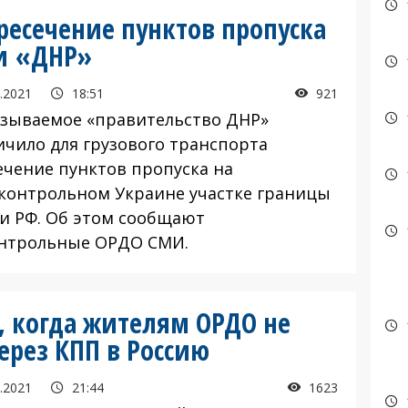
ресечение пунктов пропуска
и «ДНР»
.2021
18:51
921
азываемое «правительство ДНР»
ичило для грузового транспорта
ечение пунктов пропуска на
контрольном Украине участке границы
и РФ. Об этом сообщают
нтрольные ОРДО СМИ.
, когда жителям ОРДО не
ерез КПП в Россию
.2021
21:44
1623