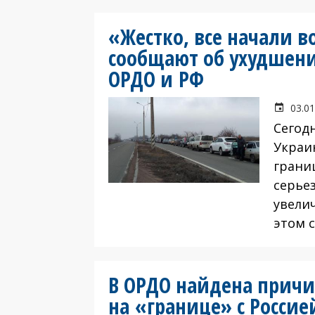
«Жестко, все начали в
сообщают об ухудшен
ОРДО и РФ
03.01
Сегод
Украи
грани
серье
увели
этом 
В ОРДО найдена причи
на «границе» с Россие