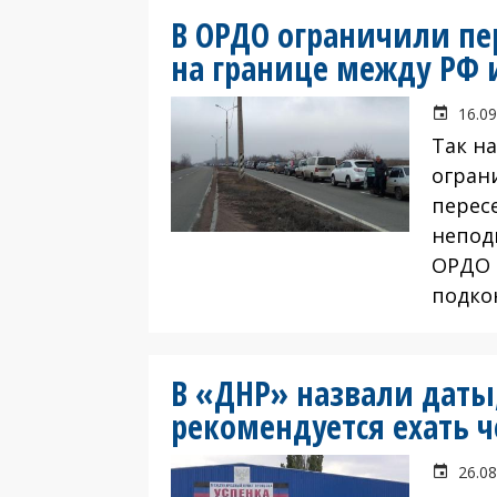
В ОРДО ограничили пе
на границе между РФ 
16.09
Так н
огран
перес
непод
ОРДО 
подко
В «ДНР» назвали даты
рекомендуется ехать ч
26.08