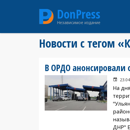
Перейти
DonPress
к
основному
Независимое издание
содержанию
Новости с тегом 
В ОРДО анонсировали 
23.04
На дн
терри
"Улья
район
назыв
ДНР" 