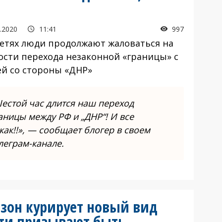
.2020
11:41
997
сетях люди продолжают жаловаться на
ости перехода незаконной «границы» с
ей со стороны «ДНР»
естой час длится наш переход
аницы между РФ и „ДНР“! И все
как!!», — сообщает блогер в своем
леграм-канале.
 зон курирует новый вид
ети призывают быть