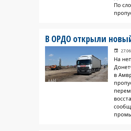
По сл
пропу
В ОРДО открыли новый
27.06
На не
Донет
в Амв
пропу
перем
восст
сообщ
промы