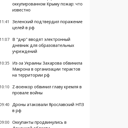
оккупированном Крыму пожар: что
известно
11:41
Зеленский подтвердил поражение
целей в рф
11:07
В "днр" вводят электронный
дневник для образовательных
учреждений
10:35
Из-за Украины Захарова обвинила
Макрона в организации терактов
на территории рф
10:10
Z-военкор обвинил главу кремля в
провале войны
09:40
Дроны атаковали Ярославский НПЗ
в рф
09:00
Оккупанты продвинулись в