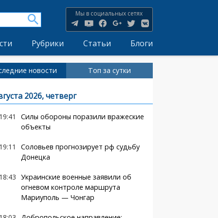
Мы в социальных сетях
сти
Рубрики
Статьи
Блоги
следние новости
Топ за сутки
вгуста 2026, четверг
19:41
Силы обороны поразили вражеские
объекты
19:11
Соловьев прогнозирует рф судьбу
Донецка
18:43
Украинские военные заявили об
огневом контроле маршрута
Мариуполь — Чонгар
18:03
Добропольское направление: