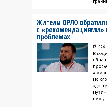
границ
Жители ОРЛО обратил
с «рекомендациями» и
проблемах
27.01
В соц
обращ
прось
«гума
По сл
«дост
Путин
пишут