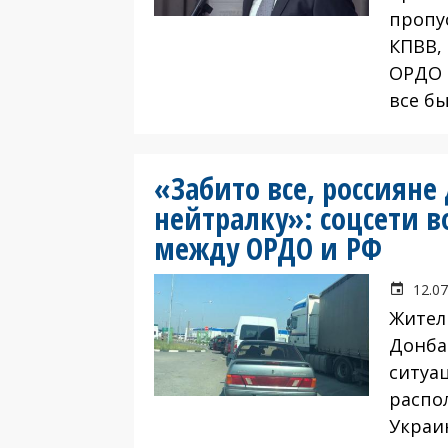
пропу
КПВВ, 
ОРДО 
все б
«Забито все, россияне
нейтралку»: соцсети 
между ОРДО и РФ
12.07
Жител
Донба
ситуа
распо
Украи