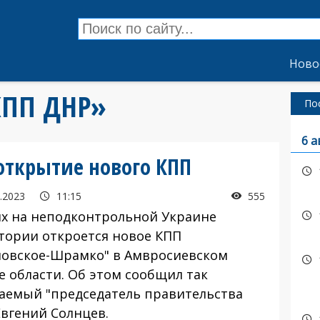
Ново
«КПП ДНР»
По
6 а
открытие нового КПП
.2023
11:15
555
ях на неподконтрольной Украине
тории откроется новое КПП
новское-Шрамко" в Амвросиевском
е области. Об этом сообщил так
аемый "председатель правительства
Евгений Солнцев.