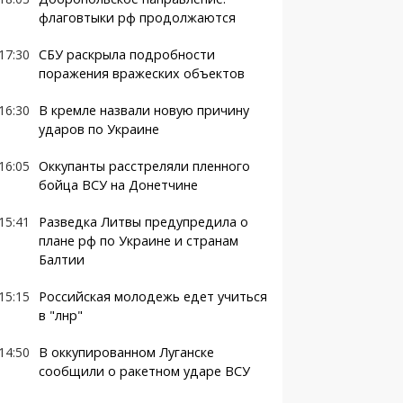
флаговтыки рф продолжаются
17:30
СБУ раскрыла подробности
поражения вражеских объектов
16:30
В кремле назвали новую причину
ударов по Украине
16:05
Оккупанты расстреляли пленного
бойца ВСУ на Донетчине
15:41
Разведка Литвы предупредила о
плане рф по Украине и странам
Балтии
15:15
Российская молодежь едет учиться
в "лнр"
14:50
В оккупированном Луганске
сообщили о ракетном ударе ВСУ