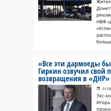
Жител
Донет
реком
НВФ «
«Успе
распо
больш
«Все эти дармоеды бы
Гиркин озвучил свой п
возвращения в «ДНР»
03.08
Экс-к
Игорь
проко