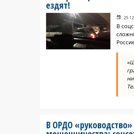
ездят!
25.12
В соц
сложн
Росси
«Ш
гр
ни
Те
В ОРДО «руководство»
мошенничества: соцс