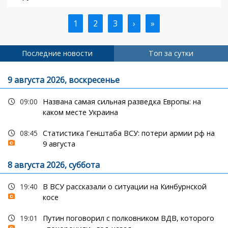
Текущая
1
Страница
2
Страница
3
Следующая
›
Последняя
»
Нумерация
страница
страница
страница
страниц
Последние новости
Топ за сутки
9 августа 2026, воскресенье
09:00
Названа самая сильная разведка Европы: на
каком месте Украина
08:45
Статистика Генштаба ВСУ: потери армии рф на
9 августа
8 августа 2026, суббота
19:40
В ВСУ рассказали о ситуации на Кинбурнской
косе
19:01
Путин поговорил с полковником ВДВ, которого