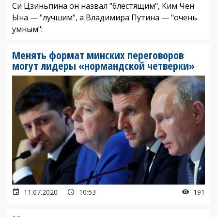
Си Цзиньпина он назвал "блестящим", Ким Чен
Ына — "лучшим", а Владимира Путина — "очень
умным":
Менять формат минских переговоров
могут лидеры «нормандской четверки»
11.07.2020
10:53
191