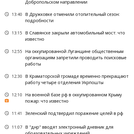
Добропольском направлении
13:40
В Дружковке отменили отопительный сезон:
подробности
13:15
В Славянске закрыли автомобильный мост: что
известно
12:55
На оккупированной Луганщине общественным
организациям запретили проводить поисковые
работы
12:30
В Краматорской громаде временно прекращают
работу четыре отделения Укрпошты
12:10
На военной базе рф в оккупированном Крыму
пожар: что известно
11:41
Зеленский подтвердил поражение целей в рф
11:07
В "днр" вводят электронный дневник для
образовательных учреждений