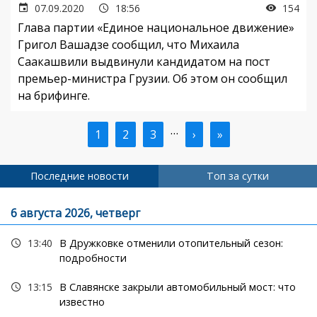
07.09.2020
18:56
154
Глава партии «Единое национальное движение»
Григол Вашадзе сообщил, что Михаила
Саакашвили выдвинули кандидатом на пост
премьер-министра Грузии. Об этом он сообщил
на брифинге.
…
Текущая
1
Страница
2
Страница
3
Следующая
›
Последняя
»
Нумерация
страница
страница
страница
страниц
Последние новости
Топ за сутки
6 августа 2026, четверг
13:40
В Дружковке отменили отопительный сезон:
подробности
13:15
В Славянске закрыли автомобильный мост: что
известно