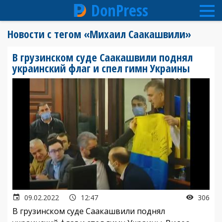
DonPress
Перейти
Новости с тегом «Михаил Саакашвили»
к
основному
В грузинском суде Саакашвили поднял
содержанию
украинский флаг и спел гимн Украины
09.02.2022
12:47
306
В грузинском суде Саакашвили поднял