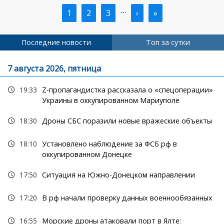
…
Текущая
1
Страница
2
Страница
3
Следующая
›
Последняя
»
Нумерация
страница
страница
страница
страниц
Последние новости
Топ за сутки
7 августа 2026, пятница
19:33
Z-пропагандистка рассказала о «спецоперации»
Украины в оккупированном Мариуполе
18:30
Дроны СБС поразили новые вражеские объекты
18:10
Установлено наблюдение за ФСБ рф в
оккупированном Донецке
17:50
Ситуация на Южно-Донецком направлении
17:20
В рф начали проверку данных военнообязанных
16:55
Морские дроны атаковали порт в Ялте: