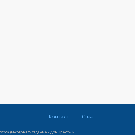
Контакт
О нас
урса (Интернет-издание «ДонПресс») и