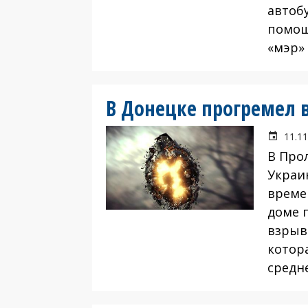
автоб
помощ
«мэр»
В Донецке прогремел 
11.11
В Про
Украи
време
доме п
взрыва
котор
средн