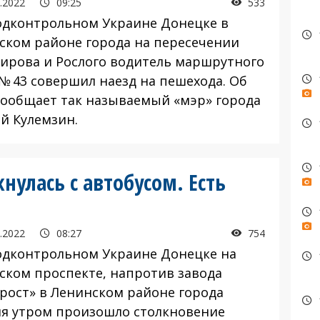
.2022
09:25
533
одконтрольном Украине Донецке в
ском районе города на пересечении
Кирова и Рослого водитель маршрутного
 № 43 совершил наезд на пешехода. Об
сообщает так называемый «мэр» города
ей Кулемзин.
нулась с автобусом. Есть
.2022
08:27
754
одконтрольном Украине Донецке на
ском проспекте, напротив завода
рост» в Ленинском районе города
ня утром произошло столкновение