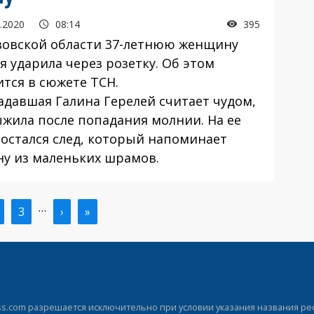
.2020
08:14
395
вовской области 37-летнюю женщину
я ударила через розетку. Об этом
ится в сюжете ТСН.
адавшая Галина Герелей считает чудом,
ыжила после попадания молнии. На ее
 остался след, который напоминает
ну из маленьких шрамов.
…
ая
траница
Страница
3
Следующая
›
Последняя
»
ица
страница
страница
.com разрешается исключительно при условии указания названия рес