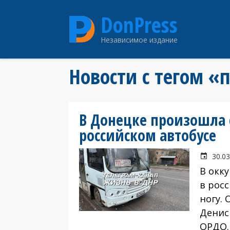
Перейти
DonPress
к
основному
Независимое издание
содержанию
Новости с тегом 
В Донецке произошла 
российском автобусе
30.03
В окк
в рос
ногу.
Денис
ОРДО.