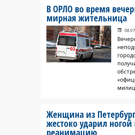
В ОРЛО во время вечер
мирная жительница
08.07
Вечер
непод
город
получ
обстр
«офиц
милиц
Женщина из Петербург
жестоко ударил ногой 
реанимацию