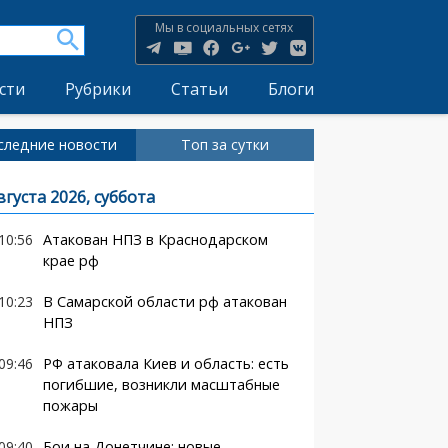
Мы в социальных сетях
сти
Рубрики
Статьи
Блоги
следние новости
Топ за сутки
вгуста 2026, суббота
10:56
Атакован НПЗ в Краснодарском
крае рф
10:23
В Самарской области рф атакован
НПЗ
09:46
РФ атаковала Киев и область: есть
погибшие, возникли масштабные
пожары
09:40
Бои на Донетчине: новые