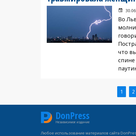
30.06
Во Ль
молни
говор
Постр
что в
спине
паути
Текущ
1
С
2
Нумерация
стран
страниц
DonPress
Независимое издание
Любое использование материалов сайта DonPress