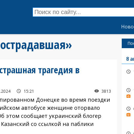
Ново
«пострадавшая»
По
8 а
страшная трагедия в
.2024
15:21
3813
упированном Донецке во время поездки
сийском автобусе женщине оторвало
 Об этом сообщает украинский блогер
 Казанский со ссылкой на паблики