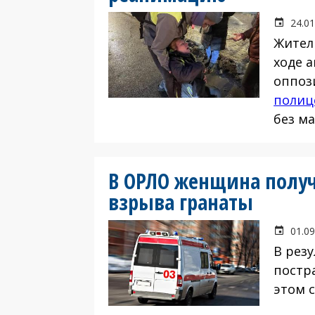
24.01
Жител
ходе 
оппоз
полиц
без м
В ОРЛО женщина полу
взрыва гранаты
01.09
В рез
постр
этом 