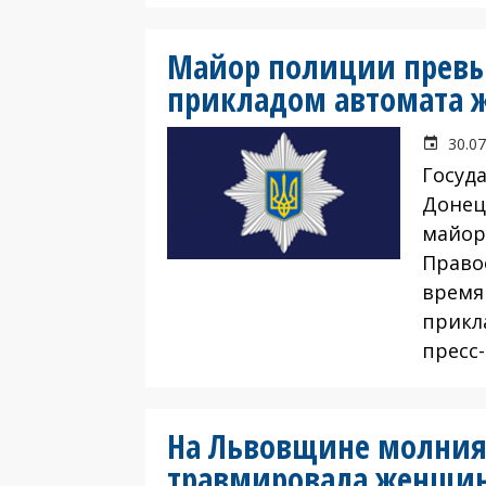
Майор полиции превы
прикладом автомата 
30.07
Госуд
Донец
майор
Право
время
прикл
пресс-
На Львовщине молния 
травмировала женщи