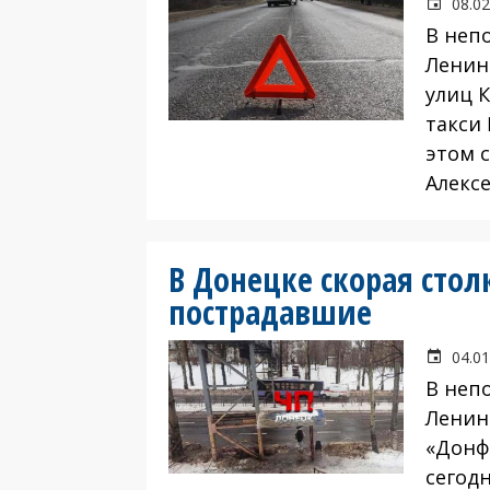
08.02
В неп
Ленин
улиц 
такси
этом 
Алекс
В Донецке скорая столк
пострадавшие
04.01
В неп
Ленин
«Донф
сегод