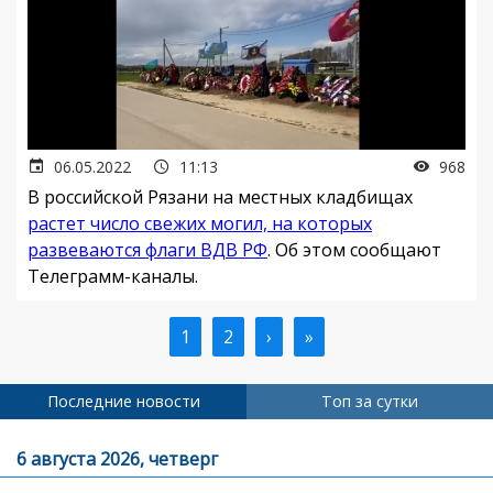
06.05.2022
11:13
968
В российской Рязани на местных кладбищах
растет число свежих могил, на которых
развеваются флаги ВДВ РФ
. Об этом сообщают
Телеграмм-каналы.
Текущая
1
Страница
2
Следующая
›
Последняя
»
Нумерация
страница
страница
страница
страниц
Последние новости
Топ за сутки
6 августа 2026, четверг