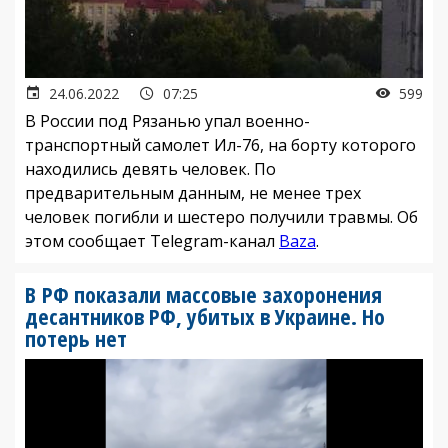
24.06.2022
07:25
599
В России под Рязанью упал военно-
транспортный самолет Ил-76, на борту которого
находились девять человек. По
предварительным данным, не менее трех
человек погибли и шестеро получили травмы. Об
этом сообщает Telegram-канал
Baza
.
В РФ показали массовые захоронения
десантников РФ, убитых в Украине. Но
потерь нет