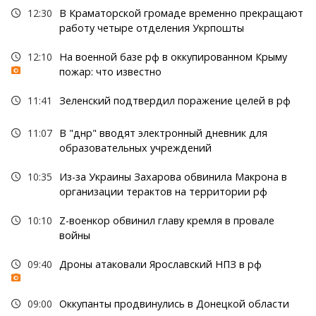
12:30
В Краматорской громаде временно прекращают
работу четыре отделения Укрпошты
12:10
На военной базе рф в оккупированном Крыму
пожар: что известно
11:41
Зеленский подтвердил поражение целей в рф
11:07
В "днр" вводят электронный дневник для
образовательных учреждений
10:35
Из-за Украины Захарова обвинила Макрона в
организации терактов на территории рф
10:10
Z-военкор обвинил главу кремля в провале
войны
09:40
Дроны атаковали Ярославский НПЗ в рф
09:00
Оккупанты продвинулись в Донецкой области