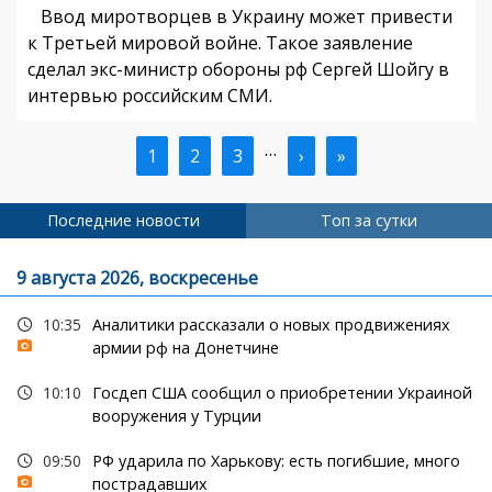
Ввод миротворцев в Украину может привести
к Третьей мировой войне. Такое заявление
сделал экс-министр обороны рф Сергей Шойгу в
интервью российским СМИ.
…
Текущая
1
Страница
2
Страница
3
Следующая
›
Последняя
»
Нумерация
страница
страница
страница
страниц
Последние новости
Топ за сутки
9 августа 2026, воскресенье
10:35
Аналитики рассказали о новых продвижениях
армии рф на Донетчине
10:10
Госдеп США сообщил о приобретении Украиной
вооружения у Турции
09:50
РФ ударила по Харькову: есть погибшие, много
пострадавших