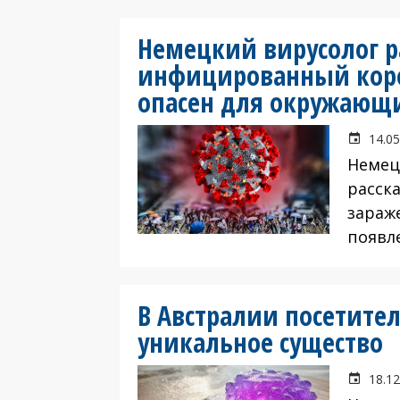
Немецкий вирусолог ра
инфицированный кор
опасен для окружающ
14.05
Немец
расск
зараж
появл
В Австралии посетите
уникальное существо
18.12