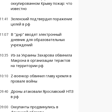
оккупированном Крыму пожар: что
известно
11:41
Зеленский подтвердил поражение
целей в рф
11:07
В "днр" вводят электронный
дневник для образовательных
учреждений
10:35
Из-за Украины Захарова обвинила
Макрона в организации терактов
на территории рф
10:10
Z-военкор обвинил главу кремля в
провале войны
09:40
Дроны атаковали Ярославский НПЗ
в рф
09:00
Оккупанты продвинулись в