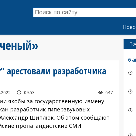
Ново
ученый»
По
6 а
у" арестовали разработчика
.2022
09:53
647
сии якобы за государственную измену
жан разработчик гиперзвуковых
 Александр Шиплюк. Об этом сообщают
йские пропагандистские СМИ.