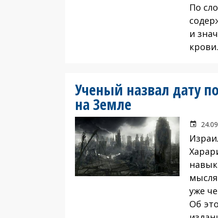
По сл
содер
и зна
крови
Ученый назвал дату п
на Земле
24.09
Израи
Харари
навык
мысля
уже че
Об эт
издан