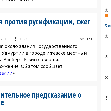
уя против русификации, сжег
5 а
.2019
18:08
373
ня около здания Государственного
а Удмуртии в городе Ижевске местный
й Альберт Разин совершил
ожжение. Об этом сообщает
Реалии
».
ительное предсказание о
не