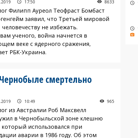
.2019
17:50
8633
лог Филипп Ауреол Теофраст Бомбаст
огенгейм заявил, что Третьей мировой
 человечеству не избежать.
вам ученого, война начнется в
ющем веке с ядерного сражения,
ает РБК-Украина.
 Чернобыле смертельно
.2019
10:49
965
лог из Австралии Роб Максвелл
ужил в Чернобыльской зоне клешню
, который использовался при
дации аварии в 1986 году. Об этом