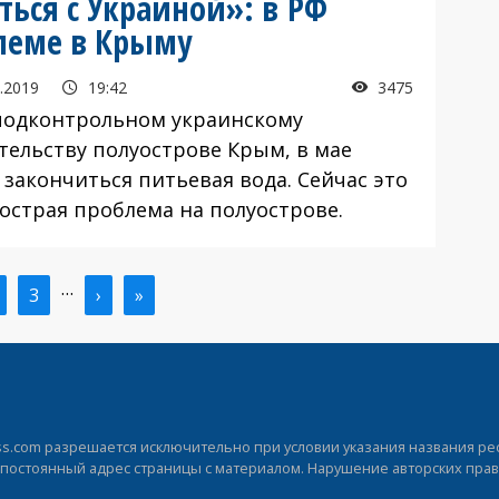
ться с Украиной»: в РФ
леме в Крыму
.2019
19:42
3475
подконтрольном украинскому
тельству полуострове Крым, в мае
 закончиться питьевая вода. Сейчас это
 острая проблема на полуострове.
…
ая
траница
Страница
3
Следующая
›
Последняя
»
ица
страница
страница
.com разрешается исключительно при условии указания названия рес
а постоянный адрес страницы с материалом. Нарушение авторских прав