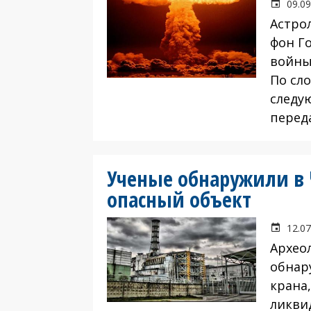
09.09
Астро
фон Г
войны
По сло
следу
перед
Ученые обнаружили в
опасный объект
12.07
Архео
обнар
крана
ликви