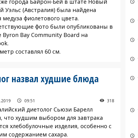
яже города Байрон-Бей в штате Новый
 Уэльс (Австралия) была найдена
я медуза фиолетового цвета.
етствующие фото были опубликованы в
е Byron Bay Community Board на
ok.
метр составлял 60 см.
ог назвал худшие блюда
.2019
09:51
318
алийский диетолог Сьюзи Барелл
л, что худшим выбором для завтрака
тся хлебобулочные изделия, особенно с
им содержанием сахара.