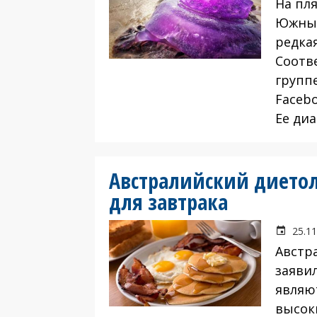
На пл
Южный
редка
Соотв
групп
Facebo
Ее диа
Австралийский диетол
для завтрака
25.11
Австр
заяви
являю
высок