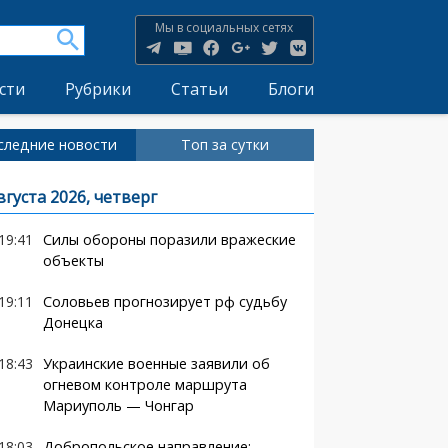
Мы в социальных сетях
сти
Рубрики
Статьи
Блоги
следние новости
Топ за сутки
вгуста 2026, четверг
19:41
Силы обороны поразили вражеские
объекты
19:11
Соловьев прогнозирует рф судьбу
Донецка
18:43
Украинские военные заявили об
огневом контроле маршрута
Мариуполь — Чонгар
18:03
Добропольское направление: