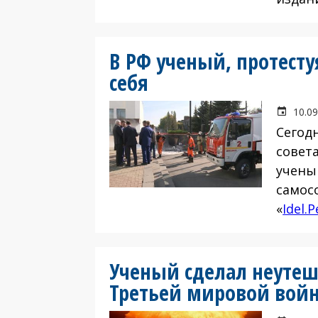
В РФ ученый, протест
себя
10.09
Сегод
совет
учены
самос
«
Idel.
Ученый сделал неутеш
Третьей мировой вой