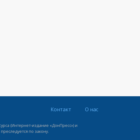
Контакт
О нас
урса (Интернет-издание «ДонПресс») и
 преследуется по закону.