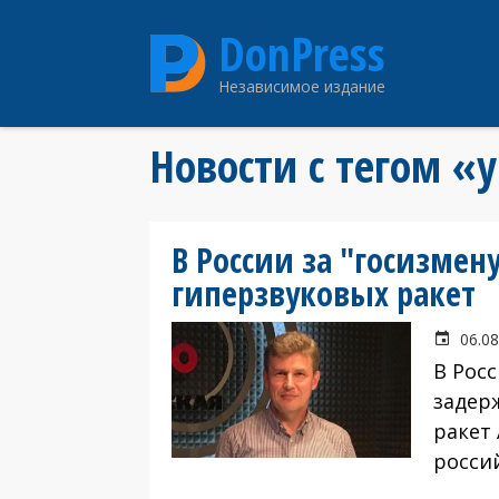
Перейти
DonPress
к
основному
Независимое издание
содержанию
Новости с тегом «
В России за "госизмен
гиперзвуковых ракет
06.08
В Рос
задер
ракет
росси