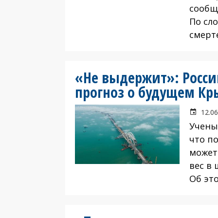
сообща
По сло
смерт
«Не выдержит»: Росси
прогноз о будущем Кр
12.06
Учены
что по
может
вес в 
Об эт