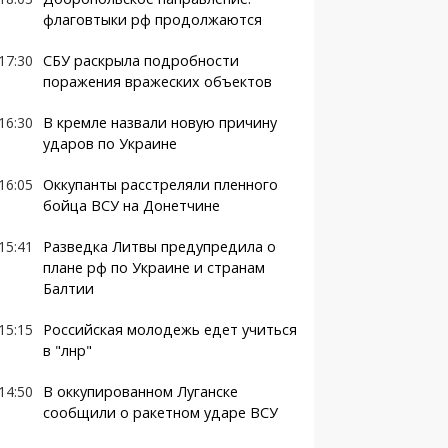
флаговтыки рф продолжаются
17:30
СБУ раскрыла подробности
поражения вражеских объектов
16:30
В кремле назвали новую причину
ударов по Украине
16:05
Оккупанты расстреляли пленного
бойца ВСУ на Донетчине
15:41
Разведка Литвы предупредила о
плане рф по Украине и странам
Балтии
15:15
Российская молодежь едет учиться
в "лнр"
14:50
В оккупированном Луганске
сообщили о ракетном ударе ВСУ