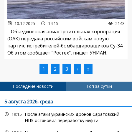
10.12.2025
14:15
2148
Объединенная авиастроительная корпорация
(ОАК) передала российским войскам новую
партию истребителей-бомбардировщиков Су-34.
Об этом сообщает "Ростех", пишет УНИАН.
Текущая
1
Страница
2
Страница
3
Следующая
›
Последняя
»
Нумерация
страница
страница
страница
страниц
Последние новости
Топ за сутки
5 августа 2026, среда
19:15
После атаки украинских дронов Саратовский
НПЗ остановил переработку нефти