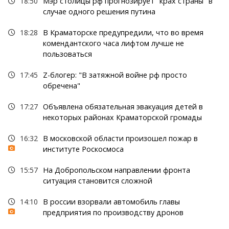
18:50
Мэр столицы рф прогнозирует "крах страны" в
случае одного решения путина
18:28
В Краматорске предупредили, что во время
комендантского часа лифтом лучше не
пользоваться
17:45
Z-блогер: "В затяжной войне рф просто
обречена"
17:27
Объявлена обязательная эвакуация детей в
некоторых районах Краматорской громады
16:32
В московской области произошел пожар в
институте Роскосмоса
15:57
На Добропольском направлении фронта
ситуация становится сложной
14:10
В россии взорвали автомобиль главы
предприятия по производству дронов