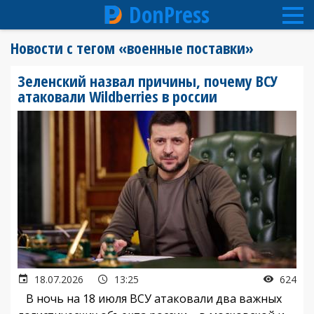
DonPress
Перейти
Новости с тегом «военные поставки»
к
основному
Зеленский назвал причины, почему ВСУ
содержанию
атаковали Wildberries в россии
18.07.2026
13:25
624
В ночь на 18 июля ВСУ атаковали два важных