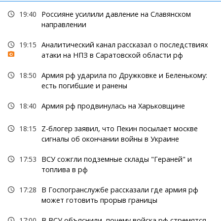
19:40
Россияне усилили давление на Славянском
направлении
19:15
Аналитический канал рассказал о последствиях
атаки на НПЗ в Саратовской области рф
18:50
Армия рф ударила по Дружковке и Беленькому:
есть погибшие и ранены
18:40
Армия рф продвинулась на Харьковщине
18:15
Z-блогер заявил, что Пекин посылает москве
сигналы об окончании войны в Украине
17:53
ВСУ сожгли подземные склады "Гераней" и
топлива в рф
17:28
В Госпогранслужбе рассказали где армия рф
может готовить прорыв границы
17:00
В ВСУ объяснили, почему войска рф стремятся