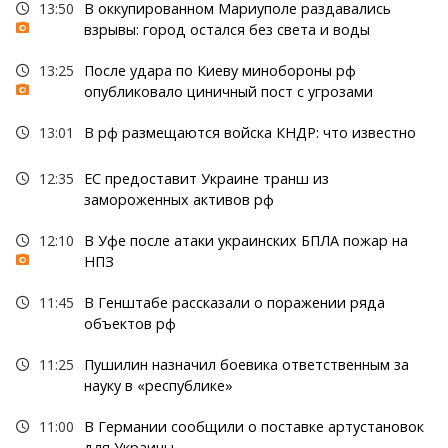
13:50
В оккупированном Мариуполе раздавались
взрывы: город остался без света и воды
13:25
После удара по Киеву минобороны рф
опубликовало циничный пост с угрозами
13:01
В рф размещаются войска КНДР: что известно
12:35
ЕС предоставит Украине транш из
замороженных активов рф
12:10
В Уфе после атаки украинских БПЛА пожар на
НПЗ
11:45
В Генштабе рассказали о поражении ряда
объектов рф
11:25
Пушилин назначил боевика ответственным за
науку в «республике»
11:00
В Германии сообщили о поставке артустановок
для Украины