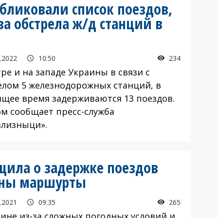
бликовали список поездов,
а обстрела ж/д станций в
.2022
10:50
234
ре и на западе Украины в связи с
елом 5 железнодорожных станций, в
ящее время задерживаются 13 поездов.
ом сообщает пресс-служба
ализныци».
щила о задержке поездов
ваны маршурты
.2021
09:35
265
аине из-за сложных погодных условий и