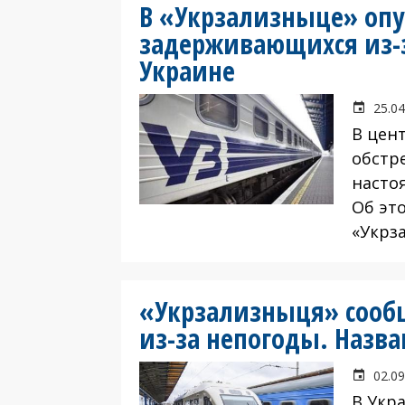
В «Укрзализныце» опу
задерживающихся из-з
Украине
25.04
В цент
обстр
насто
Об эт
«Укрз
«Укрзализныця» сооб
из-за непогоды. Наз
02.09
В Укр