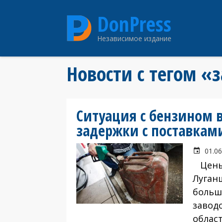
Перейти
DonPress
к
основному
Независимое издание
содержанию
Новости с тегом «
Ситуация с бензином 
задержки с поставкам
01.06
Цены 
Луган
больш
завод
облас