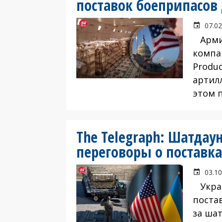
поставок боеприпасов
07.02
Армия
компа
Produc
артил
этом 
The Telegraph: Шатдау
переговоры о поставк
03.10
Украи
поста
за ша