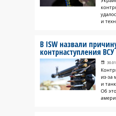
Украи
контр
удало
и техн
В ISW назвали причин
контрнаступления ВСУ
30.01
Контр
из-за
и танк
Об эт
амери