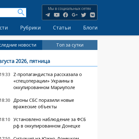
Мы в социальных сетях
сти
Рубрики
Статьи
Блоги
следние новости
Топ за сутки
вгуста 2026, пятница
19:33
Z-пропагандистка рассказала о
«спецоперации» Украины в
оккупированном Мариуполе
18:30
Дроны СБС поразили новые
вражеские объекты
18:10
Установлено наблюдение за ФСБ
рф в оккупированном Донецке
17:50
Ситуация на Южно-Донецком