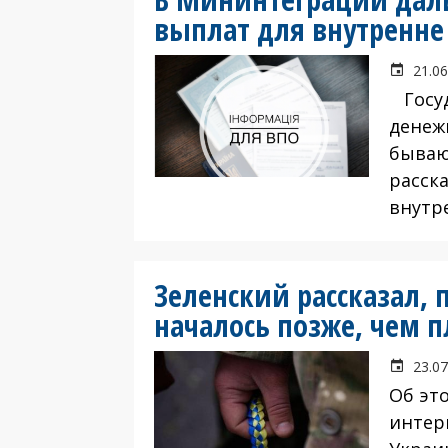
выплат для внутренн
21.06
Госуд
денеж
бываю
расска
внутр
Зеленский рассказал,
началось позже, чем 
23.07
Об эт
интер