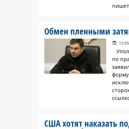
пишет 
Обмен пленными затяг
13.05
Уполн
по пр
заяви
формул
исклю
сторо
ссылк
США хотят наказать п