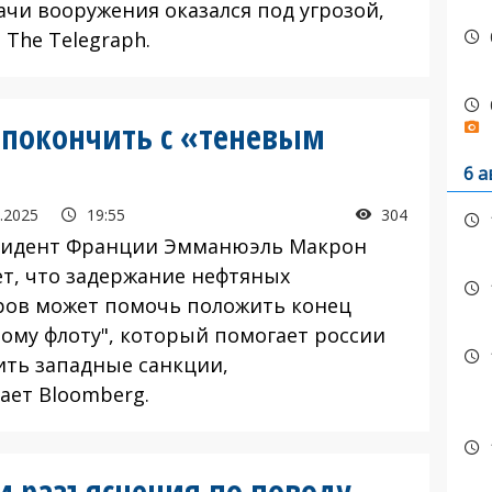
ачи вооружения оказался под угрозой,
The Telegraph.
к покончить с «теневым
6 а
.2025
19:55
304
дент Франции Эмманюэль Макрон
ет, что задержание нефтяных
ров может помочь положить конец
вому флоту", который помогает россии
ить западные санкции,
ает Bloomberg.
 разъяснения по поводу