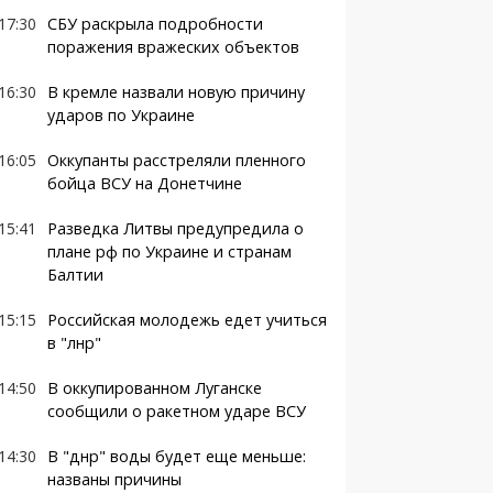
17:30
СБУ раскрыла подробности
поражения вражеских объектов
16:30
В кремле назвали новую причину
ударов по Украине
16:05
Оккупанты расстреляли пленного
бойца ВСУ на Донетчине
15:41
Разведка Литвы предупредила о
плане рф по Украине и странам
Балтии
15:15
Российская молодежь едет учиться
в "лнр"
14:50
В оккупированном Луганске
сообщили о ракетном ударе ВСУ
14:30
В "днр" воды будет еще меньше:
названы причины