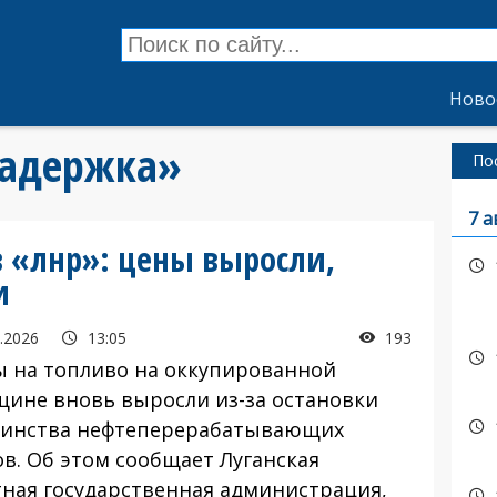
Ново
задержка»
По
7 а
в «лнр»: цены выросли,
и
.2026
13:05
193
на топливо на оккупированной
щине вновь выросли из-за остановки
инства нефтеперерабатывающих
ов. Об этом сообщает Луганская
тная государственная администрация,