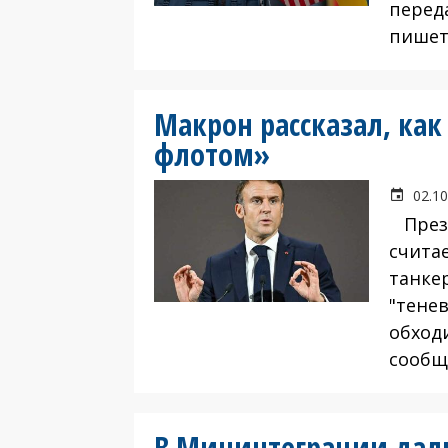
перед
пишет 
Макрон рассказал, ка
флотом»
02.10
Прези
счита
танке
"тене
обход
сообщ
В Мининтеграции дали