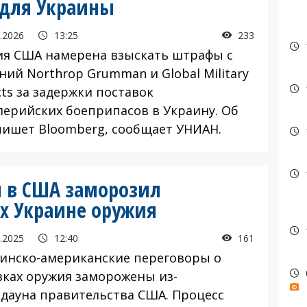
 для Украины
.2026
13:25
233
 США намерена взыскать штрафы с
ний Northrop Grumman и Global Military
ts за задержки поставок
лерийских боеприпасов в Украину. Об
пишет Bloomberg, сообщает УНИАН.
н в США заморозил
ах Украине оружия
.2025
12:40
161
нско-американские переговоры о
вках оружия заморожены из-
тдауна правительства США. Процесс