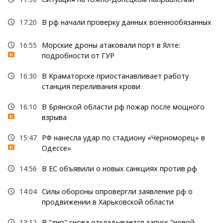
17:20
В рф начали проверку данных военнообязанных
16:55
Морские дроны атаковали порт в Ялте:
подробности от ГУР
16:30
В Краматорске приостанавливает работу
станция переливания крови
16:10
В Брянской области рф пожар после мощного
взрыва
15:47
РФ нанесла удар по стадиону «Черноморец» в
Одессе»
14:56
В ЕС объявили о новых санкциях против рф
14:04
Силы обороны опровергли заявление рф о
продвижении в Харьковской области
13:12
В "лнр" снова откладывается запуск "новой