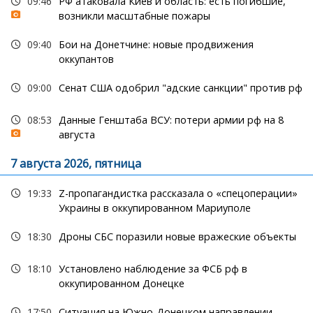
09:46
РФ атаковала Киев и область: есть погибшие,
возникли масштабные пожары
09:40
Бои на Донетчине: новые продвижения
оккупантов
09:00
Сенат США одобрил "адские санкции" против рф
08:53
Данные Генштаба ВСУ: потери армии рф на 8
августа
7 августа 2026, пятница
19:33
Z-пропагандистка рассказала о «спецоперации»
Украины в оккупированном Мариуполе
18:30
Дроны СБС поразили новые вражеские объекты
18:10
Установлено наблюдение за ФСБ рф в
оккупированном Донецке
17:50
Ситуация на Южно-Донецком направлении