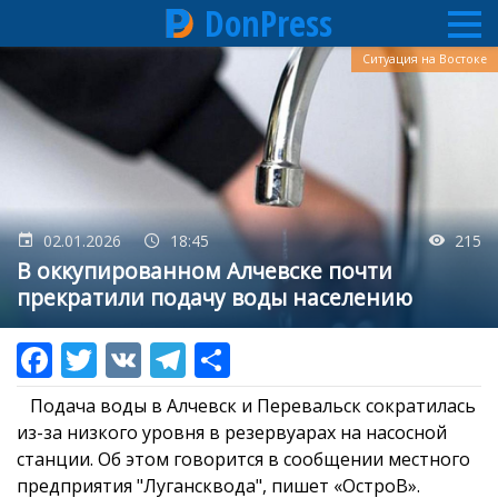
DonPress
Перейти
Ситуация на Востоке
к
основному
содержанию
02.01.2026
18:45
215
В оккупированном Алчевске почти
прекратили подачу воды населению
Подача воды в Алчевск и Перевальск сократилась
из-за низкого уровня в резервуарах на насосной
станции. Об этом говорится в сообщении местного
предприятия "Лугансквода", пишет «ОстроВ».