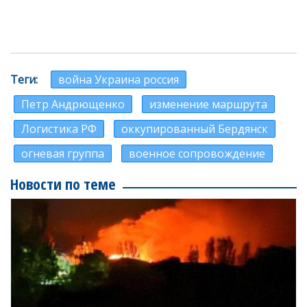
Теги
война Украина россия
Петр Андрющенко
изменение маршрута
Логистика РФ
оккупированный Бердянск
огневая группа
военное сопровождение
Новости по теме