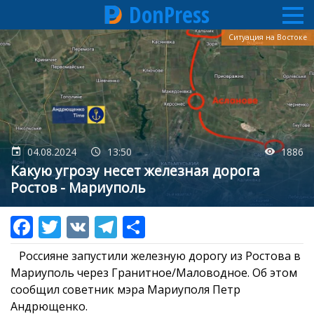
DonPress
Перейти
Ситуация на Востоке
к
основному
содержанию
04.08.2024
13:50
1886
Какую угрозу несет железная дорога
Ростов - Мариуполь
Россияне запустили железную дорогу из Ростова в
Мариуполь через Гранитное/Маловодное. Об этом
сообщил советник мэра Мариуполя Петр
Андрющенко.