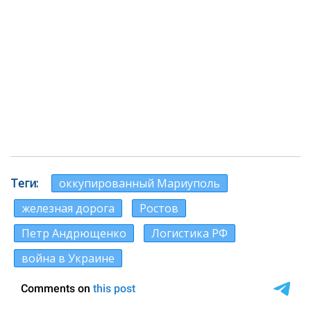
Теги
оккупированный Мариуполь
железная дорога
Ростов
Петр Андрющенко
Логистика РФ
война в Украине