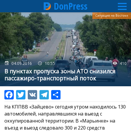
DonPress
Перейти
Ситуация на Востоке
к
основному
содержанию
04.09.2016
10:55
410
В пунктах пропуска зоны АТО снизился
пассажиро-транспортный поток
На КППВВ «Зайцево» сегодня утром находилось 130
автомобилей, направлявшихся на выезд с
оккупированной территории. В «Марьинке» на
въезд и выезд следовало 300 и 220 средств