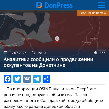
DonPress
Перейти
Ситуация на Востоке
к
основному
содержанию
07.07.2026
19:10
355
Аналитики сообщили о продвижении
оккупантов на Донетчине
По информации OSINT-аналитиков DeepState,
россияне продвинулись вблизи села Пазено,
расположенного в Соледарской городской общине
Бахмутского района Донецкой области.