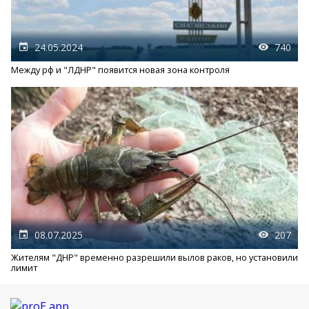
24.05.2024
740
Между рф и "ЛДНР" появится новая зона контроля
08.07.2025
207
Жителям "ДНР" временно разрешили вылов раков, но установили
лимит