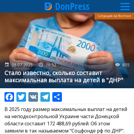
DonPress
Перейти
Ситуация на Востоке
к
основному
содержанию
08.07.2025
16:52
605
Стало известно, сколько составит
максимальная выплата на детей в "ДНР"
В 2025 году размер максимальных выплат на детей
на неподконтрольной Украине части Донецкой
области составит 172 488,69 рублей. Об этом
заявили в так называемом "Соцфонде рф по ДНР".