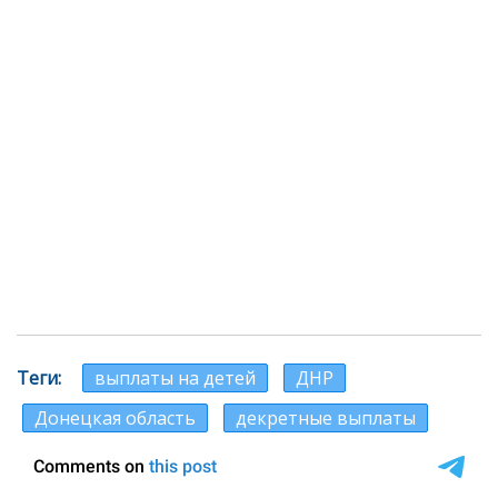
Теги
выплаты на детей
ДНР
Донецкая область
декретные выплаты