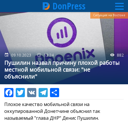
DonPress
Перейти
Ситуация на Востоке
к
основному
содержанию
09.10.2023
13:24
882
Пушилин назвал причину плохой работы
местной мобильной связи: "не
объяснили"
Плохое качество мобильной связи на
оккупированной Донетчине объяснил так
называемый "глава ДНР" Денис Пушилин.