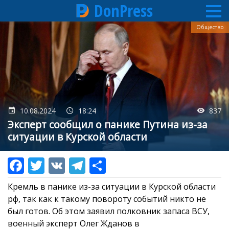
DonPress
Перейти
Общество
к
основному
содержанию
10.08.2024
18:24
837
Эксперт сообщил о панике Путина из-за
ситуации в Курской области
Кремль в панике из-за ситуации в Курской области
рф, так как к такому повороту событий никто не
был готов. Об этом заявил полковник запаса ВСУ,
военный эксперт Олег Жданов в