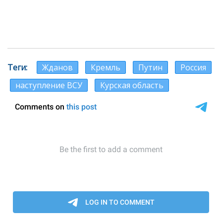
Теги
Жданов
Кремль
Путин
Россия
наступление ВСУ
Курская область