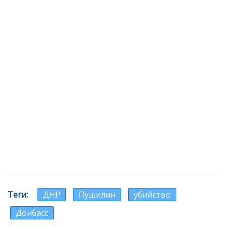
Теги
ДНР
Пушилин
убийство
Донбасс