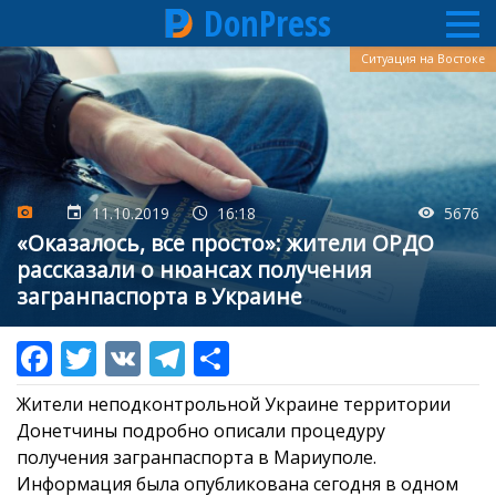
DonPress
Перейти
Ситуация на Востоке
к
основному
содержанию
11.10.2019
16:18
5676
«Оказалось, все просто»: жители ОРДО
рассказали о нюансах получения
загранпаспорта в Украине
Жители неподконтрольной Украине территории
Донетчины подробно описали процедуру
получения загранпаспорта в Мариуполе.
Информация была опубликована сегодня в одном