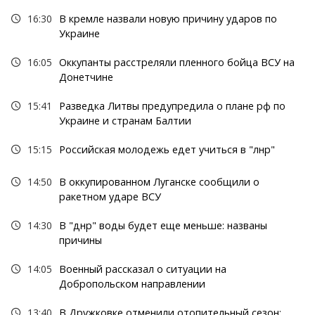
16:30
В кремле назвали новую причину ударов по
Украине
16:05
Оккупанты расстреляли пленного бойца ВСУ на
Донетчине
15:41
Разведка Литвы предупредила о плане рф по
Украине и странам Балтии
15:15
Российская молодежь едет учиться в "лнр"
14:50
В оккупированном Луганске сообщили о
ракетном ударе ВСУ
14:30
В "днр" воды будет еще меньше: названы
причины
14:05
Военный рассказал о ситуации на
Добропольском направлении
13:40
В Дружковке отменили отопительный сезон: