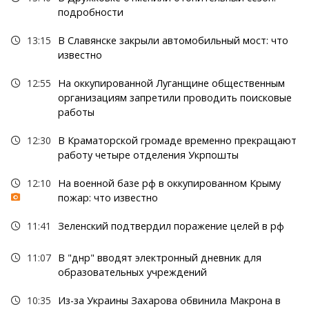
подробности
13:15
В Славянске закрыли автомобильный мост: что
известно
12:55
На оккупированной Луганщине общественным
организациям запретили проводить поисковые
работы
12:30
В Краматорской громаде временно прекращают
работу четыре отделения Укрпошты
12:10
На военной базе рф в оккупированном Крыму
пожар: что известно
11:41
Зеленский подтвердил поражение целей в рф
11:07
В "днр" вводят электронный дневник для
образовательных учреждений
10:35
Из-за Украины Захарова обвинила Макрона в