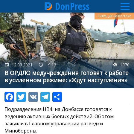
DonPress
Перейти
Ситуация на Востоке
к
основному
содержанию
12.03.2021
19:13
1070
В ОРДЛО медучреждения готовят к работе
в усиленном режиме: «Ждут наступления»
Подразделения НВФ на Донбассе готовятся к
ведению активных боевых действий. Об этом
заявили в Главном управлении разведки
Минобороны.