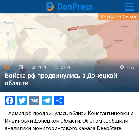
DonPress
Перейти
Ситуация на Востоке
к
основному
содержанию
12.06.2026
09:40
465
Войска рф продвинулись в Донецкой
области
Армия рф продвинулась вблизи Константиновки и
Ильиновки Донецкой области. Об этом сообщили
аналитики мониторингового канала DeepState.