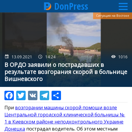
DonPress
Перейти
Ситуация на Востоке
к
основному
содержанию
13.09.2021
14:24
1016
В ОРДО заявили о пострадавших в
результате возгорания скорой в больнице
Вишневского
При
возгорании машины скорой помощи возле
Центральной городской клинической больницы №
1 в Киевском районе неподконтрольного Украине
Донецка
пострадал водитель. Об этом местным