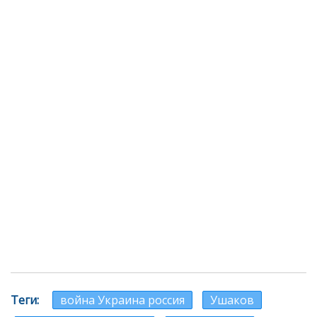
Теги
война Украина россия
Ушаков