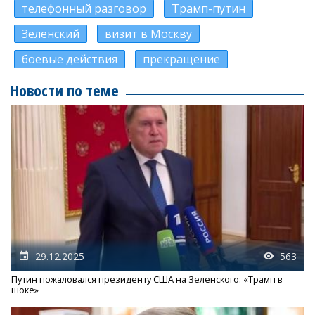
телефонный разговор
Трамп-путин
Зеленский
визит в Москву
боевые действия
прекращение
Новости по теме
29.12.2025
563
Путин пожаловался президенту США на Зеленского: «Трамп в
шоке»