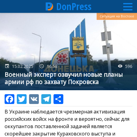
DonPress
Перейти
Ситуация на Востоке
к
основному
содержанию
15.02.2025
16:58
596
Военный эксперт озвучил новые планы
армии рф по захвату Покровска
В Украине наблюдается чрезмерная активизация
российских войск на фронте и вероятно, сейчас для
оккупантов поставленной задачей является
скорейшее закрытие Кураховского выступа и