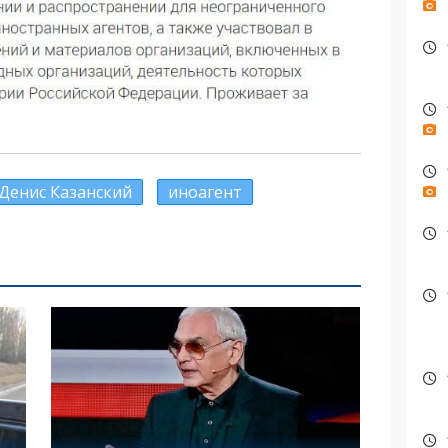
Денис Казанский
иноагент