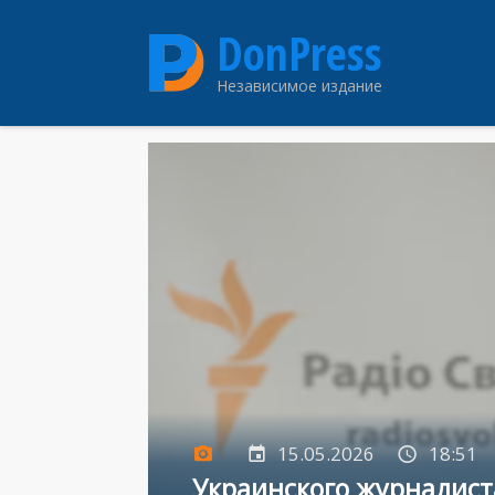
Перейти
DonPress
к
основному
Независимое издание
содержанию
15.05.2026
18:51
Украинского журналист