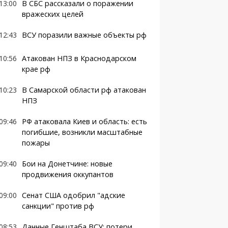
13:00
В СБС рассказали о поражении
вражеских целей
12:43
ВСУ поразили важные объекты рф
10:56
Атакован НПЗ в Краснодарском
крае рф
10:23
В Самарской области рф атакован
НПЗ
09:46
РФ атаковала Киев и область: есть
погибшие, возникли масштабные
пожары
09:40
Бои на Донетчине: новые
продвижения оккупантов
09:00
Сенат США одобрил "адские
санкции" против рф
08:53
Данные Генштаба ВСУ: потери