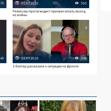
70
05.07.2026
560
Режиссер-пропагандист призвал искать выход
из войны
46
23.07.2026
346
Z-блогер рассказала о ситуации на фронте