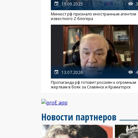
19.09.2025
3
Минюст рф признало иностранным агентом
известного Z-блогера
13.07.2026
4
Пропаганда рф готовит россиян к огромным
жертвам в боях за Славянск и Краматорск
Новости партнеров