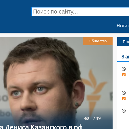
Ново
Общество
По
8 а
249
а Дениса Казанского в рф