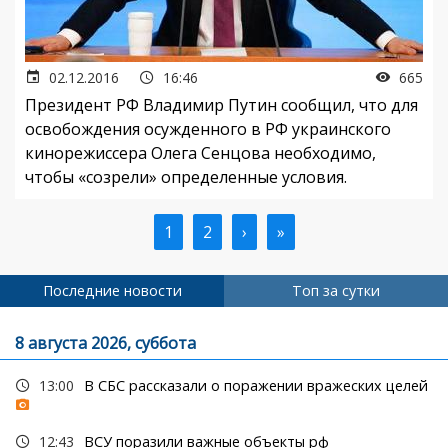
02.12.2016
16:46
665
Президент РФ Владимир Путин сообщил, что для
освобождения осужденного в РФ украинского
кинорежиссера Олега Сенцова необходимо,
чтобы «созрели» определенные условия.
Текущая
1
Страница
2
Следующая
›
Последняя
»
Нумерация
страница
страница
страница
страниц
Последние новости
Топ за сутки
8 августа 2026, суббота
13:00
В СБС рассказали о поражении вражеских целей
12:43
ВСУ поразили важные объекты рф