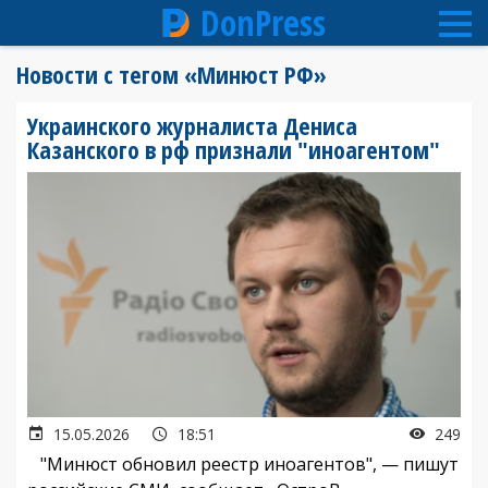
DonPress
Перейти
Новости с тегом «Минюст РФ»
к
основному
Украинского журналиста Дениса
содержанию
Казанского в рф признали "иноагентом"
15.05.2026
18:51
249
"Минюст обновил реестр иноагентов", — пишут