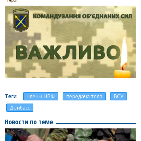
Теги
члены НВФ
передача тела
ВСУ
Донбасс
Новости по теме