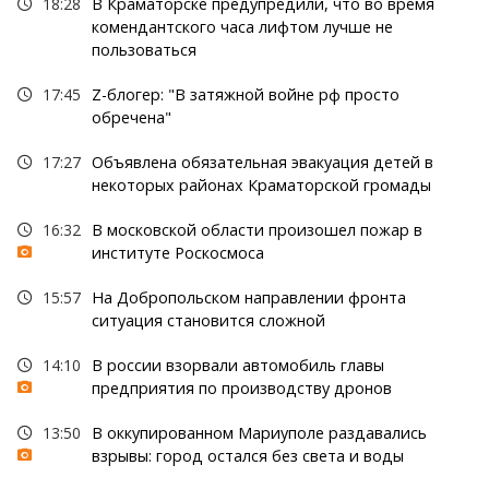
18:28
В Краматорске предупредили, что во время
комендантского часа лифтом лучше не
пользоваться
17:45
Z-блогер: "В затяжной войне рф просто
обречена"
17:27
Объявлена обязательная эвакуация детей в
некоторых районах Краматорской громады
16:32
В московской области произошел пожар в
институте Роскосмоса
15:57
На Добропольском направлении фронта
ситуация становится сложной
14:10
В россии взорвали автомобиль главы
предприятия по производству дронов
13:50
В оккупированном Мариуполе раздавались
взрывы: город остался без света и воды