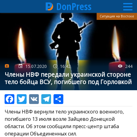
DonPress
Перейти
Ситуация на Востоке
к
основному
содержанию
15.07.2020
16:42
244
Члены НВФ передали украинской стороне
тело бойца ВСУ, погибшего под Горловкой
Члены НВФ вернули тело украинского военного,
погибшего 13 июля возле Зайцево Донецкой
области. Об этом сообщили пресс-центр штаба
операции Объединенных сил.