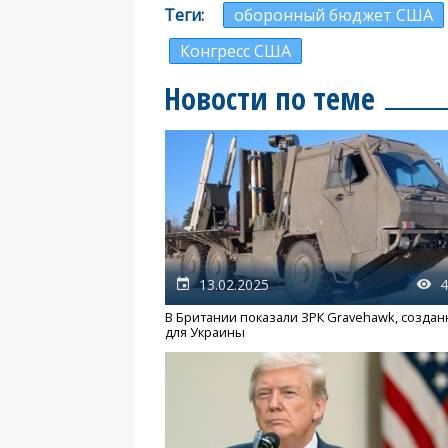
Теги
оборонный бюджет США
Конгресс США
Новости по теме
13.02.2025
4
В Британии показали ЗРК Gravehawk, созда
для Украины