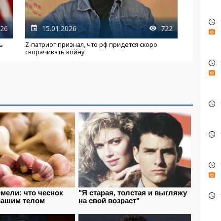
26
15.01.2026
722
ь
Z-патриот признал, что рф придется скоро
сворачивать войну