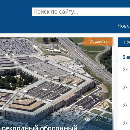
Ново
Общество
По
6 а
224
л рекордный оборонный