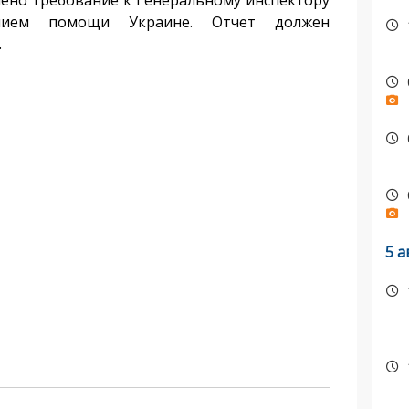
чено требование к Генеральному инспектору
анием помощи Украине. Отчет должен
.
5 а