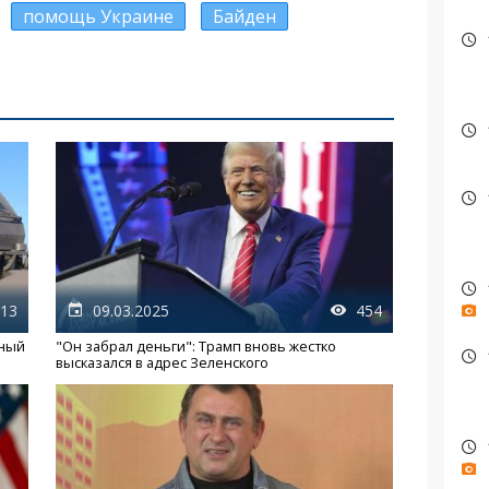
помощь Украине
Байден
13
09.03.2025
454
нный
"Он забрал деньги": Трамп вновь жестко
высказался в адрес Зеленского