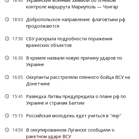
18:43
Украинские военные заявили об огневом
контроле маршрута Мариуполь — Чонгар
18:03
Добропольское направление: флаговтыки рф
продолжаются
17:30
СБУ раскрыла подробности поражения
вражеских объектов
16:30
В кремле назвали новую причину ударов по
Украине
16:05
Оккупанты расстреляли пленного бойца ВСУ на
Донетчине
15:41
Разведка Литвы предупредила о плане рф по
Украине и странам Балтии
15:15
Российская молодежь едет учиться в "лнр"
14:50
В оккупированном Луганске сообщили о
ракетном ударе ВСУ