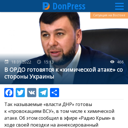
DonPress
Перейти
Ситуация на Востоке
к
основному
содержанию
18.01.2022
15:13
466
В ОРДО готовятся к «химической атаке» со
стороны Украины
Так называемые «власти ДНР» готовы
к «провокациям ВСУ», в том числе к химической
атаке. Об этом сообщил в эфире «Радио Крым» в
ходе своей поездки на аннексированный