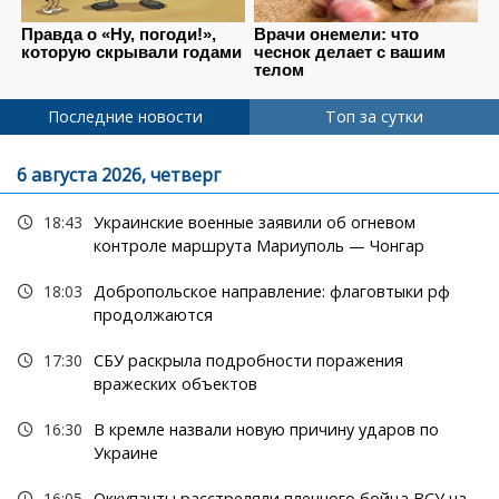
Последние новости
Топ за сутки
6 августа 2026, четверг
18:43
Украинские военные заявили об огневом
контроле маршрута Мариуполь — Чонгар
18:03
Добропольское направление: флаговтыки рф
продолжаются
17:30
СБУ раскрыла подробности поражения
вражеских объектов
16:30
В кремле назвали новую причину ударов по
Украине
16:05
Оккупанты расстреляли пленного бойца ВСУ на