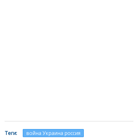
Теги
война Украина россия