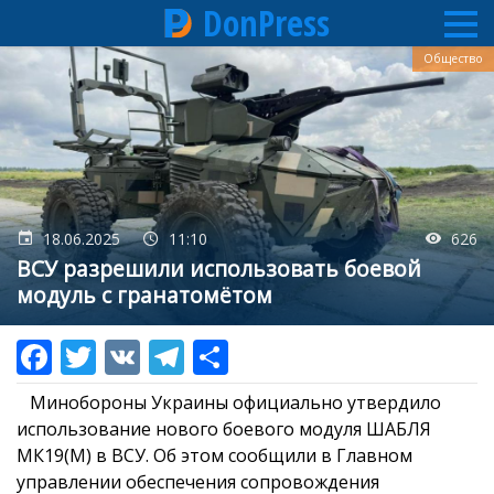
DonPress
Перейти
Общество
к
основному
содержанию
18.06.2025
11:10
626
ВСУ разрешили использовать боевой
модуль с гранатомётом
Минобороны Украины официально утвердило
использование нового боевого модуля ШАБЛЯ
МК19(М) в ВСУ. Об этом сообщили в Главном
управлении обеспечения сопровождения