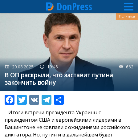
DonPress
Перейти
Политика
к
основному
содержанию
20.08.2025
19:45
662
В ОП раскрыли, что заставит путина
закончить войну
Итоги встречи президента Украины с
президентом США и европейскими лидерами в
Вашингтоне не совпали с ожиданиями российского
диктатора. Но, путин и в дальнейшем будет