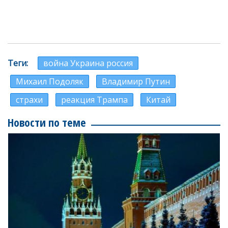
Теги
война Украина россия
Михаил Подоляк
Владимир Путин
страхи
реакция Трампа
Китай
Новости по теме