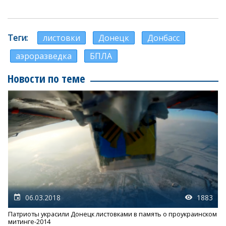
Теги
листовки
Донецк
Донбасс
аэроразведка
БПЛА
Новости по теме
06.03.2018
1883
Патриоты украсили Донецк листовками в память о проукраинском
митинге-2014