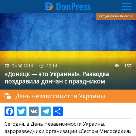
DonPress
Перейти
Ситуация на Востоке
к
основному
содержанию
24.08.2016
12:14
1157
«Донецк — это Украина!». Разведка
поздравила дончан с праздником
День независимости Украины
Сегодня, в День Независимости Украины,
аэроразведчики организации «Сестры Милосердия»