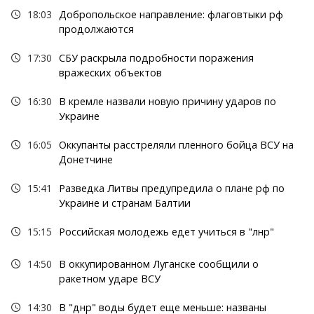
18:03
Добропольское направление: флаговтыки рф
продолжаются
17:30
СБУ раскрыла подробности поражения
вражеских объектов
16:30
В кремле назвали новую причину ударов по
Украине
16:05
Оккупанты расстреляли пленного бойца ВСУ на
Донетчине
15:41
Разведка Литвы предупредила о плане рф по
Украине и странам Балтии
15:15
Российская молодежь едет учиться в "лнр"
14:50
В оккупированном Луганске сообщили о
ракетном ударе ВСУ
14:30
В "днр" воды будет еще меньше: названы