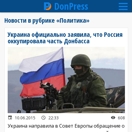
DonPress
Перейти
Новости в рубрике «Политика»
к
основному
Украина официально заявила, что Россия
содержанию
оккупировала часть Донбасса
10.06.2015
22:33
608
Украина направила в Совет Европы обращение о