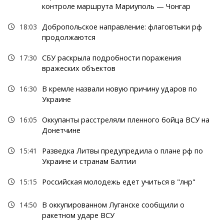
контроле маршрута Мариуполь — Чонгар
18:03
Добропольское направление: флаговтыки рф
продолжаются
17:30
СБУ раскрыла подробности поражения
вражеских объектов
16:30
В кремле назвали новую причину ударов по
Украине
16:05
Оккупанты расстреляли пленного бойца ВСУ на
Донетчине
15:41
Разведка Литвы предупредила о плане рф по
Украине и странам Балтии
15:15
Российская молодежь едет учиться в "лнр"
14:50
В оккупированном Луганске сообщили о
ракетном ударе ВСУ