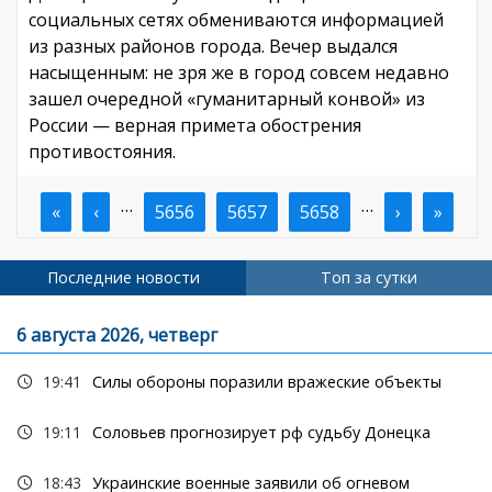
социальных сетях обмениваются информацией
из разных районов города. Вечер выдался
насыщенным: не зря же в город совсем недавно
зашел очередной «гуманитарный конвой» из
России — верная примета обострения
противостояния.
…
…
Первая
«
Предыдущая
‹
Страница
5656
Текущая
5657
Страница
5658
Следующа
›
После
»
Нумерация
страница
страница
страница
страница
стран
страниц
Последние новости
Топ за сутки
6 августа 2026, четверг
19:41
Силы обороны поразили вражеские объекты
19:11
Соловьев прогнозирует рф судьбу Донецка
18:43
Украинские военные заявили об огневом