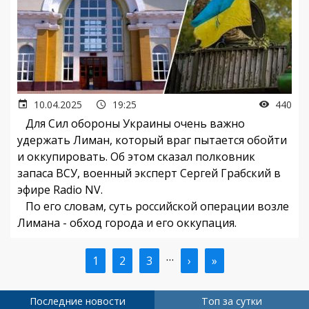
10.04.2025
19:25
440
Для Сил обороны Украины очень важно
удержать Лиман, который враг пытается обойти
и оккупировать. Об этом сказал полковник
запаса ВСУ, военный эксперт Сергей Грабский в
эфире Radio NV.
По его словам, суть российской операции возле
Лимана - обход города и его оккупация.
…
Текущая
1
Страница
2
Страница
3
Следующая
›
Последняя
»
Нумерация
страница
страница
страница
страниц
Последние новости
Топ за сутки