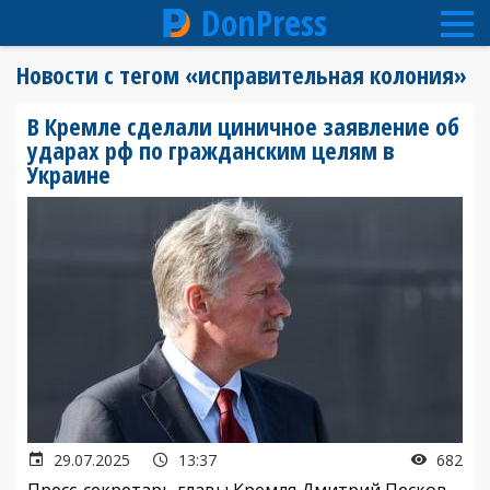
DonPress
Перейти
Новости с тегом «исправительная колония»
к
основному
В Кремле сделали циничное заявление об
содержанию
ударах рф по гражданским целям в
Украине
29.07.2025
13:37
682
Пресс-секретарь главы Кремля Дмитрий Песков