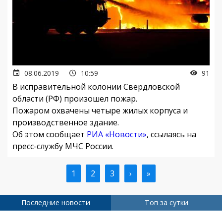
08.06.2019
10:59
91
В исправительной колонии Свердловской
области (РФ) произошел пожар.
Пожаром охвачены четыре жилых корпуса и
производственное здание.
Об этом сообщает
РИА «Новости»
, ссылаясь на
пресс-службу МЧС России.
Текущая
1
Страница
2
Страница
3
Следующая
›
Последняя
»
Нумерация
страница
страница
страница
страниц
Последние новости
Топ за сутки