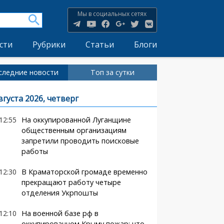
Мы в социальных сетях
сти
Рубрики
Статьи
Блоги
следние новости
Топ за сутки
вгуста 2026, четверг
12:55
На оккупированной Луганщине
общественным организациям
запретили проводить поисковые
работы
12:30
В Краматорской громаде временно
прекращают работу четыре
отделения Укрпошты
12:10
На военной базе рф в
оккупированном Крыму пожар: что