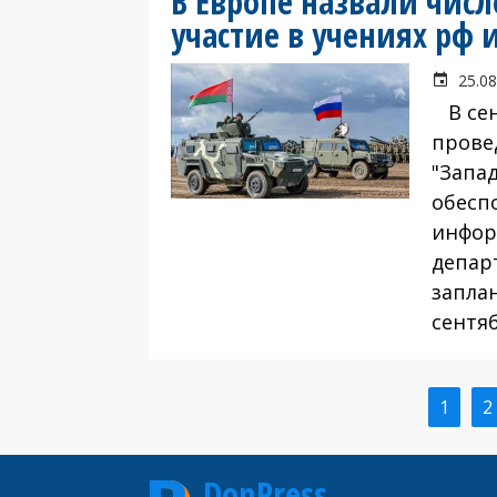
В Европе назвали чис
участие в учениях рф 
25.08
В сен
прове
"Запа
обеспо
инфор
депар
запла
сентяб
Текущ
1
С
2
Нумерация
стран
страниц
DonPress