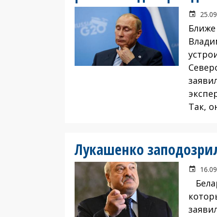
25.09
Ближе
Влади
устро
Север
заяви
экспе
Так, о
Лукашенко заподозрил
16.09
Белар
котор
заяви