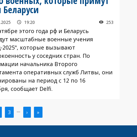
ло военных, которые примут
и Беларуси
.2025
19:20
253
тябре этого года рф и Беларусь
дут масштабные военные учения
д-2025", которые вызывают
коенность у соседних стран. По
мации начальника Второго
тамента оперативных служб Литвы, они
нированы на период с 12 по 16
ря, сообщает Delfi.
…
ая
траница
Страница
3
Следующая
›
Последняя
»
ица
страница
страница