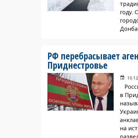
тради
году.
город
Донба
РФ перебрасывает аген
Приднестровье
10.12
Росси
в При
назыв
Украи
анкла
на ис
разве