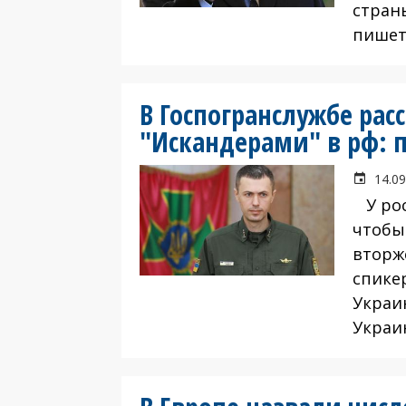
стран
пишет
В Госпогранслужбе расс
"Искандерами" в рф:
14.09
У рос
чтобы
вторж
спике
Украи
Украи