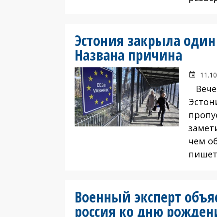
Эстония закрыла один 
Названа причина
11.10
Вечер
Эстон
пропу
замет
чем о
пишет
Военный эксперт объя
россия ко дню рожден