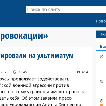
Ново
«провокации»
По
6 а
гировали на ультиматум
.2026
19:45
614
усь продолжает содействовать
йской военной агрессии против
ны, поэтому украинцы имеют право на
ать себя. Об этом заявила пресс-
тарь Еврокомиссии Анитта Хиппер во