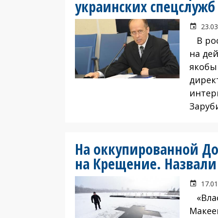
украинских спецслужб
23.03
В рос
на де
якобы
дирек
интер
Заруб
На оккупированной Д
на Крещение. Назвали
17.01
«Влас
Макее