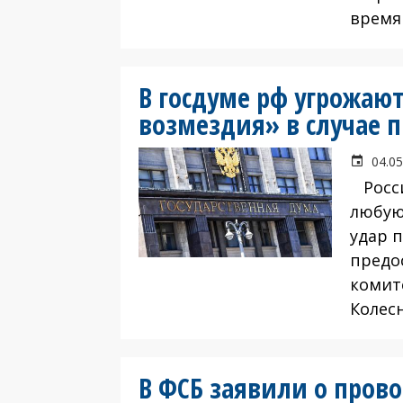
время
В госдуме рф угрожаю
возмездия» в случае 
04.05
Росси
любую
удар 
предо
комит
Колес
В ФСБ заявили о пров