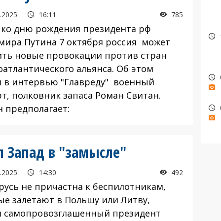
.2025
16:11
785
 ко дню рождения президента рф
мира Путина 7 октября россия может
ить новые провокации против стран
оатлантического альянса. Об этом
л в интервью "Главреду" военный
рт, полковник запаса Роман Свитан.
н предполагает:
 Запад в "замысле"
.2025
14:30
492
усь не причастна к беспилотникам,
ые залетают в Польшу или Литву,
л самопровозглашенный президент