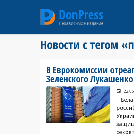
Перейти
DonPress
к
основному
Независимое издание
содержанию
Новости с тегом 
В Еврокомиссии отреа
Зеленского Лукашенко
22.06
Белар
росси
Украи
защищ
секре