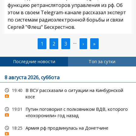
функцию ретрансляторов управления из рф. Об
этом в своем Telegram-канале рассказал эксперт
по системам радиоэлектронной борьбы и связи
Сергей "Флеш" Бескрестнов.
…
Текущая
1
Страница
2
Страница
3
Следующая
›
Последняя
»
Нумерация
страница
страница
страница
страниц
Последние новости
Топ за сутки
8 августа 2026, суббота
19:40
В ВСУ рассказали о ситуации на Кинбурнской
косе
19:01
Путин поговорил с полковником ВДВ, которого
«похоронили» год назад
18:25
Армия рф продвинулась на Донетчине