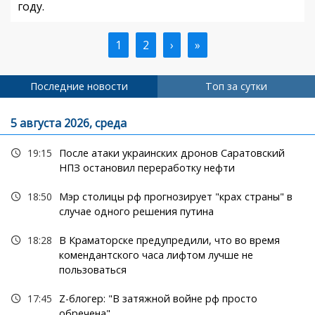
году.
Текущая
1
Страница
2
Следующая
›
Последняя
»
Нумерация
страница
страница
страница
страниц
Последние новости
Топ за сутки
5 августа 2026, среда
19:15
После атаки украинских дронов Саратовский
НПЗ остановил переработку нефти
18:50
Мэр столицы рф прогнозирует "крах страны" в
случае одного решения путина
18:28
В Краматорске предупредили, что во время
комендантского часа лифтом лучше не
пользоваться
17:45
Z-блогер: "В затяжной войне рф просто
обречена"