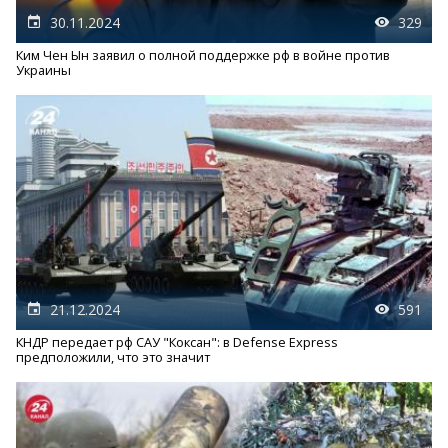
30.11.2024
329
Ким Чен Ын заявил о полной поддержке рф в войне против
Украины
21.12.2024
591
КНДР передает рф САУ "Коксан": в Defense Express
предположили, что это значит