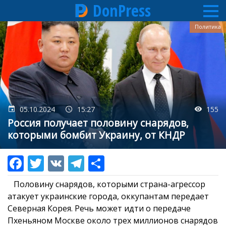
DonPress
Перейти
Политика
к
основному
содержанию
05.10.2024
15:27
155
Россия получает половину снарядов,
которыми бомбит Украину, от КНДР
Половину снарядов, которыми страна-агрессор
атакует украинские города, оккупантам передает
Северная Корея. Речь может идти о передаче
Пхеньяном Москве около трех миллионов снарядов