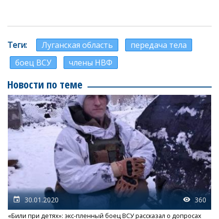
Теги
Луганская область
передача тела
боец ВСУ
члены НВФ
Новости по теме
30.01.2020
360
«Били при детях»: экс-пленный боец ВСУ рассказал о допросах