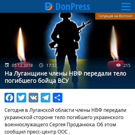
DonPress
Перейти
Ситуация на Востоке
к
основному
содержанию
05.12.2018
17:32
215
На Луганщине члены НВФ передали тело
погибшего бойца ВСУ
Сегодня в Луганской области члены НВФ передали
украинской стороне тело погибшего украинского
военнослужащего Сергея Проданюка. Об этом
сообщил пресс-центр ООС .