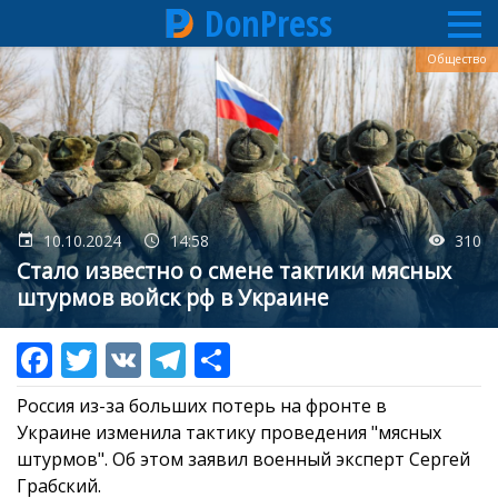
DonPress
Перейти
Общество
к
основному
содержанию
10.10.2024
14:58
310
Стало известно о смене тактики мясных
штурмов войск рф в Украине
Россия из-за больших потерь на фронте в
Украине изменила тактику проведения "мясных
штурмов". Об этом заявил военный эксперт Сергей
Грабский.