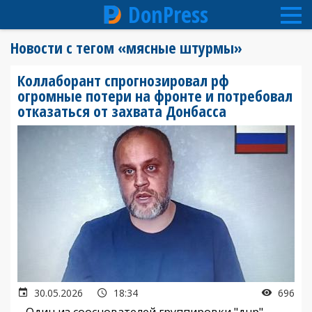
DonPress
Перейти
Новости с тегом «мясные штурмы»
к
основному
Коллаборант спрогнозировал рф
содержанию
огромные потери на фронте и потребовал
отказаться от захвата Донбасса
30.05.2026
18:34
696
Один из сооснователей группировки "днр",