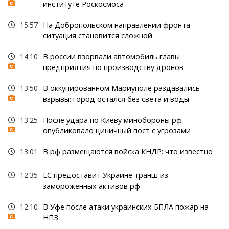
институте Роскосмоса
15:57
На Добропольском направлении фронта
ситуация становится сложной
14:10
В россии взорвали автомобиль главы
предприятия по производству дронов
13:50
В оккупированном Мариуполе раздавались
взрывы: город остался без света и воды
13:25
После удара по Киеву минобороны рф
опубликовало циничный пост с угрозами
13:01
В рф размещаются войска КНДР: что известно
12:35
ЕС предоставит Украине транш из
замороженных активов рф
12:10
В Уфе после атаки украинских БПЛА пожар на
НПЗ