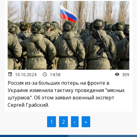
10.10.2024
14:58
309
Россия из-за больших потерь на фронте в
Украине изменила тактику проведения "мясных
штурмов". Об этом заявил военный эксперт
Сергей Грабский.
Текущая
1
Страница
2
Следующая
›
Последняя
»
Нумерация
страница
страница
страница
страниц