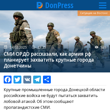
DonPress
Перейти
Ситуация на Востоке
к
основному
содержанию
24.02.2025
18:25
589
СМИ ОРДО рассказали, как армия рф
планирует захватить крупные города
Донетчины
Крупные промышленные города Донецкой области
российские войска не будут пытаться захватить
лобовой атакой. Об этом сообщают
пропагандистские СМИ.