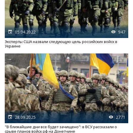
05.04.2022
947
Эксперты США назвали следующую цель российских войск в
Украине
28.09.2025
2771
"В ближайшие дни все будет зачищено": в ВСУ рассказали о
срыве планов войск рф на Донетчине