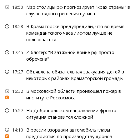
18:50
Мэр столицы рф прогнозирует "крах страны" в
случае одного решения путина
18:28
В Краматорске предупредили, что во время
комендантского часа лифтом лучше не
пользоваться
17:45
Z-блогер: "В затяжной войне рф просто
обречена"
17:27
Объявлена обязательная эвакуация детей в
некоторых районах Краматорской громады
16:32
В московской области произошел пожар в
институте Роскосмоса
15:57
На Добропольском направлении фронта
ситуация становится сложной
14:10
В россии взорвали автомобиль главы
предприятия по производству дронов