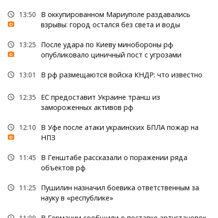
13:50
В оккупированном Мариуполе раздавались
взрывы: город остался без света и воды
13:25
После удара по Киеву минобороны рф
опубликовало циничный пост с угрозами
13:01
В рф размещаются войска КНДР: что известно
12:35
ЕС предоставит Украине транш из
замороженных активов рф
12:10
В Уфе после атаки украинских БПЛА пожар на
НПЗ
11:45
В Генштабе рассказали о поражении ряда
объектов рф
11:25
Пушилин назначил боевика ответственным за
науку в «республике»
11:00
В Германии сообщили о поставке артустановок