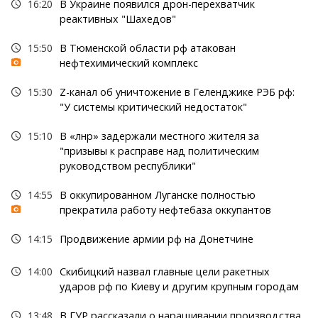
16:20
В Украине появился дрон-перехватчик
реактивных "Шахедов"
15:50
В Тюменской области рф атакован
нефтехимический комплекс
15:30
Z-канал об уничтожение в Геленджике РЭБ рф:
"У системы критический недостаток"
15:10
В «лнр» задержали местного жителя за
"призывы к расправе над политическим
руководством республики"
14:55
В оккупированном Луганске полностью
прекратила работу нефтебаза оккупантов
14:15
Продвижение армии рф на Донетчине
14:00
Скибицкий назвал главные цели ракетных
ударов рф по Киеву и другим крупным городам
13:48
В ГУР рассказали о наращивании производства