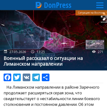
DonPress
Перейти
Ситуация на Востоке
к
основному
содержанию
27.05.2026
13:25
271
Военный рассказал о ситуации на
Лиманском направлении
На Лиманском направлении в районе Заречного
продолжает расширяться серая зона, что
свидетельствует о нестабильности линии боевого
столкновения и постоянном давлении. Об этом